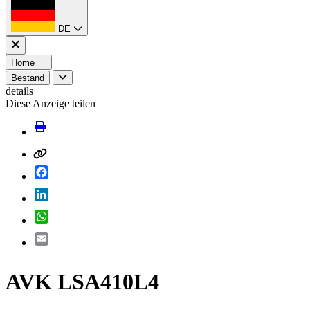
DE
Home
Bestand
details
Diese Anzeige teilen
Facebook
LinkedIn
WhatsApp
Email
AVK LSA410L4