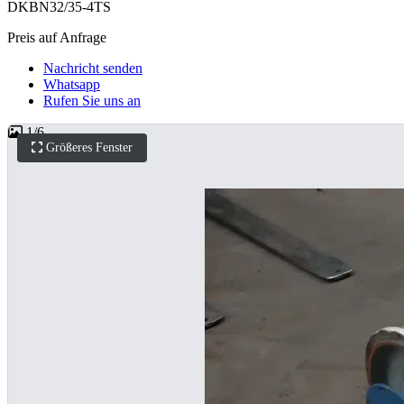
DKBN32/35-4TS
Preis auf Anfrage
Nachricht senden
Whatsapp
Rufen Sie uns an
1
/
6
Größeres Fenster