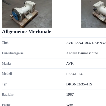
Allgemeine Merkmale
AVK LSA410L4 DKBN32/
Titel
Andere Baumaschine
Unterkategorie
AVK
Marke
LSA410L4
Modell
DKBN32/35-4TS
Typ
1987
Baujahr
Witz
Farbe