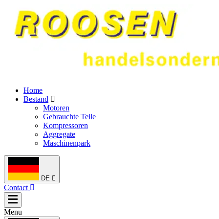
Home
Bestand
Motoren
Gebrauchte Teile
Kompressoren
Aggregate
Maschinenpark
DE
Contact
Menu