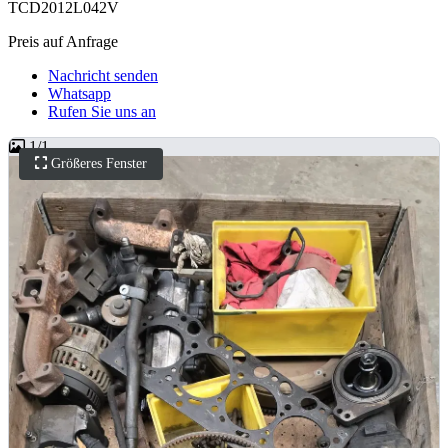
TCD2012L042V
Preis auf Anfrage
Nachricht senden
Whatsapp
Rufen Sie uns an
1
/
1
Größeres Fenster