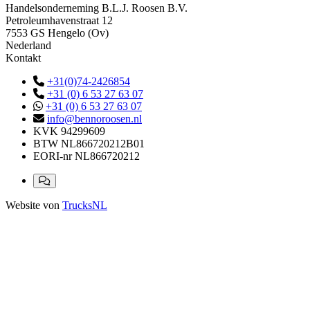
Handelsonderneming B.L.J. Roosen B.V.
Petroleumhavenstraat 12
7553 GS Hengelo (Ov)
Nederland
Kontakt
+31(0)74-2426854
+31 (0) 6 53 27 63 07
+31 (0) 6 53 27 63 07
info@bennoroosen.nl
KVK
94299609
BTW
NL866720212B01
EORI-nr
NL866720212
Website von
TrucksNL