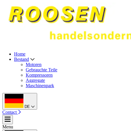
Home
Bestand
Motoren
Gebrauchte Teile
Kompressoren
Aggregate
Maschinenpark
DE
Contact
Menu