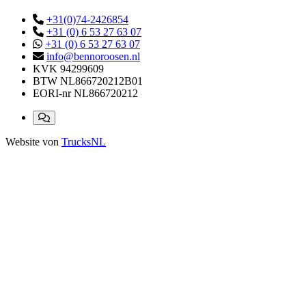
+31(0)74-2426854
+31 (0) 6 53 27 63 07
+31 (0) 6 53 27 63 07
info@bennoroosen.nl
KVK
94299609
BTW
NL866720212B01
EORI-nr
NL866720212
Website von
TrucksNL