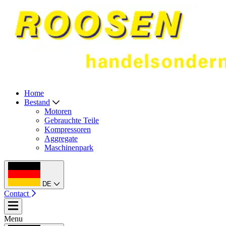
Home
Bestand
Motoren
Gebrauchte Teile
Kompressoren
Aggregate
Maschinenpark
DE
Contact
Menu