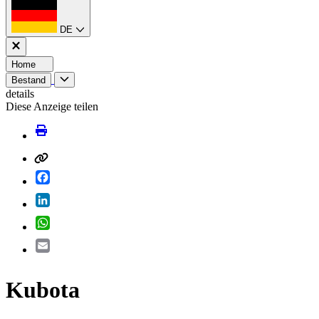
DE
Home
Bestand
details
Diese Anzeige teilen
Facebook
LinkedIn
WhatsApp
Email
Kubota