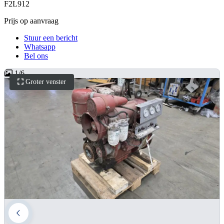
F2L912
Prijs op aanvraag
Stuur een bericht
Whatsapp
Bel ons
1
/
6
Groter venster