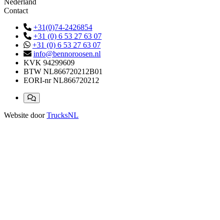
Nederland
Contact
+31(0)74-2426854
+31 (0) 6 53 27 63 07
+31 (0) 6 53 27 63 07
info@bennoroosen.nl
KVK
94299609
BTW
NL866720212B01
EORI-nr
NL866720212
Website door
TrucksNL