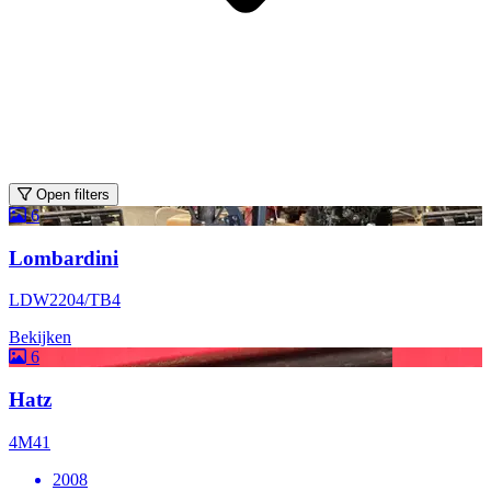
Open filters
6
Lombardini
LDW2204/TB4
Bekijken
6
Hatz
4M41
2008