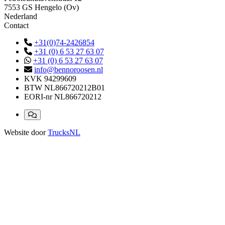
7553 GS Hengelo (Ov)
Nederland
Contact
+31(0)74-2426854
+31 (0) 6 53 27 63 07
+31 (0) 6 53 27 63 07
info@bennoroosen.nl
KVK
94299609
BTW
NL866720212B01
EORI-nr
NL866720212
Website door
TrucksNL