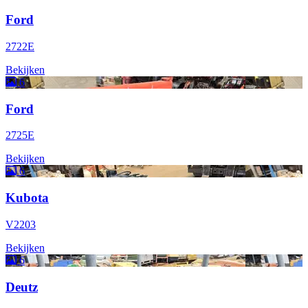
Ford
2722E
Bekijken
6
Ford
2725E
Bekijken
6
Kubota
V2203
Bekijken
6
Deutz