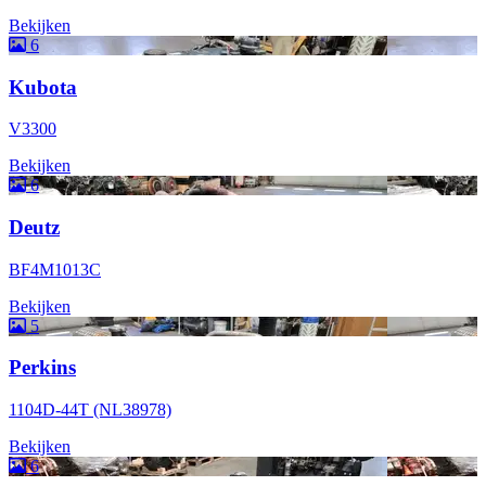
Bekijken
6
Kubota
V3300
Bekijken
6
Deutz
BF4M1013C
Bekijken
5
Perkins
1104D-44T (NL38978)
Bekijken
6