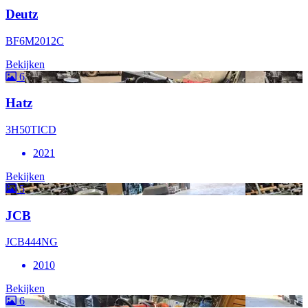
Deutz
BF6M2012C
Bekijken
6
Hatz
3H50TICD
2021
Bekijken
5
JCB
JCB444NG
2010
Bekijken
6