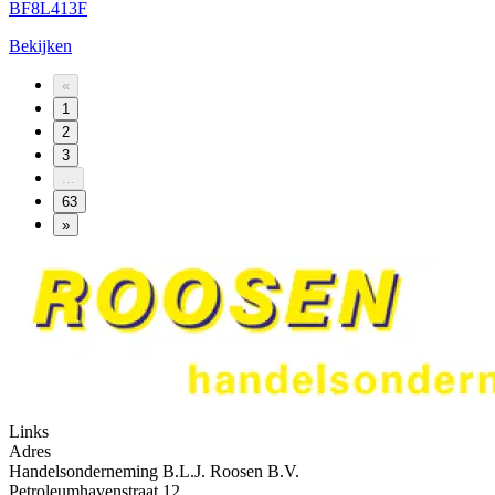
BF8L413F
Bekijken
«
1
2
3
...
63
»
Links
Adres
Handelsonderneming B.L.J. Roosen B.V.
Petroleumhavenstraat 12