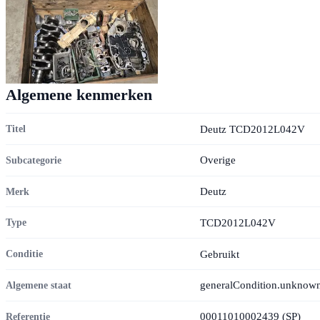
Algemene kenmerken
Deutz TCD2012L042V
Titel
Overige
Subcategorie
Deutz
Merk
TCD2012L042V
Type
Gebruikt
Conditie
generalCondition.unknow
Algemene staat
00011010002439 (SP)
Referentie