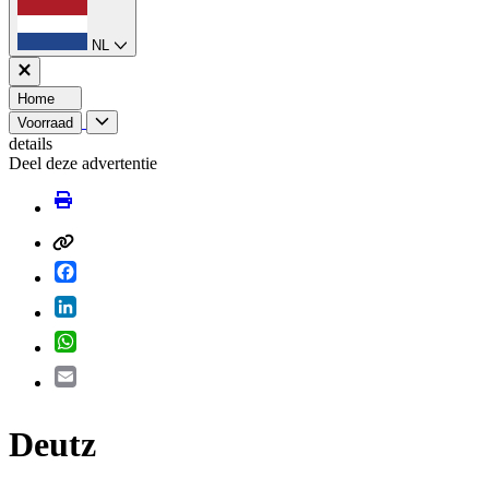
NL
Home
Voorraad
details
Deel deze advertentie
Facebook
LinkedIn
WhatsApp
Email
Deutz