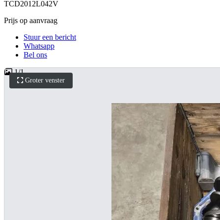
TCD2012L042V
Prijs op aanvraag
Stuur een bericht
Whatsapp
Bel ons
1
/
1
Groter venster