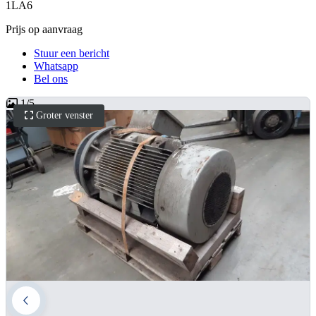
1LA6
Prijs op aanvraag
Stuur een bericht
Whatsapp
Bel ons
1
/
5
Groter venster