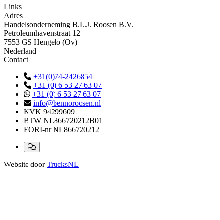
Links
Adres
Handelsonderneming B.L.J. Roosen B.V.
Petroleumhavenstraat 12
7553 GS Hengelo (Ov)
Nederland
Contact
+31(0)74-2426854
+31 (0) 6 53 27 63 07
+31 (0) 6 53 27 63 07
info@bennoroosen.nl
KVK
94299609
BTW
NL866720212B01
EORI-nr
NL866720212
Website door
TrucksNL