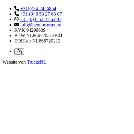
+31(0)74-2426854
+31 (0) 6 53 27 63 07
+31 (0) 6 53 27 63 07
info@bennoroosen.nl
KVK
94299609
BTW
NL866720212B01
EORI-nr
NL866720212
Website von
TrucksNL