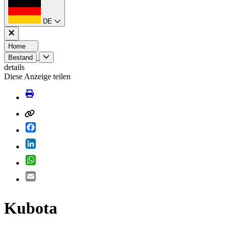
DE
Home
Bestand
details
Diese Anzeige teilen
Facebook
LinkedIn
WhatsApp
Email
Kubota