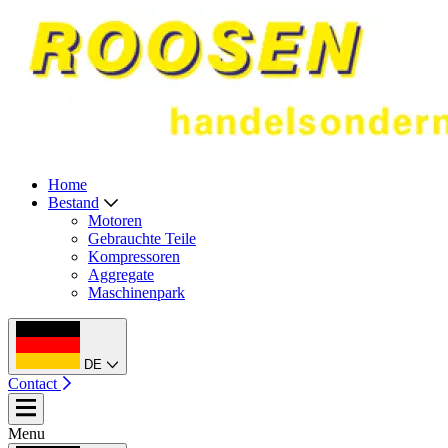
Home
Bestand
Motoren
Gebrauchte Teile
Kompressoren
Aggregate
Maschinenpark
DE
Contact
Menu