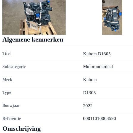
Algemene kenmerken
Kubota D1305
Titel
Motoronderdeel
Subcategorie
Kubota
Merk
D1305
Type
2022
Bouwjaar
00011010003590
Referentie
Omschrijving