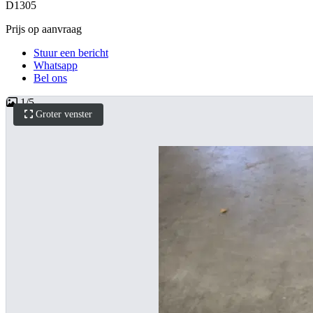
D1305
Prijs op aanvraag
Stuur een bericht
Whatsapp
Bel ons
1
/
5
Groter venster