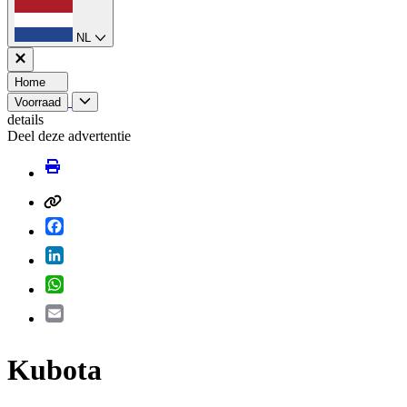
NL
Home
Voorraad
details
Deel deze advertentie
Facebook
LinkedIn
WhatsApp
Email
Kubota