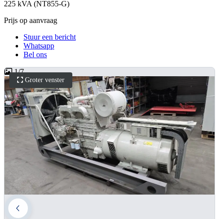
225 kVA (NT855-G)
Prijs op aanvraag
Stuur een bericht
Whatsapp
Bel ons
1
/
7
Groter venster