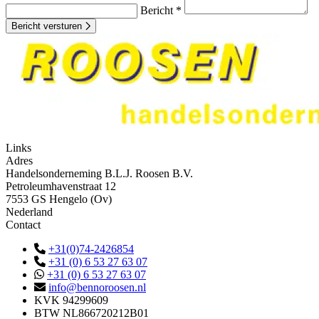
Bericht *
Bericht versturen
Links
Adres
Handelsonderneming B.L.J. Roosen B.V.
Petroleumhavenstraat 12
7553 GS Hengelo (Ov)
Nederland
Contact
+31(0)74-2426854
+31 (0) 6 53 27 63 07
+31 (0) 6 53 27 63 07
info@bennoroosen.nl
KVK
94299609
BTW
NL866720212B01